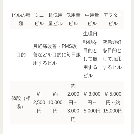
ピルの種
ミニ
超低用
低用量
中用量
アフター
類
ピル
量ピル
ピル
ピル
ピル
生理日
移動を
緊急避妊
月経痛改善・PMS改
目的と
を目的と
目的
善などを目的に毎日服
して服
して服用
用するピル
用する
するピル
ピル
約
約
約
2,000
約3,000
約5,000
値段（相
2,500
10,000
円～
円～
円～約
場）
円
円
3,000
5,000円
15,000円
円