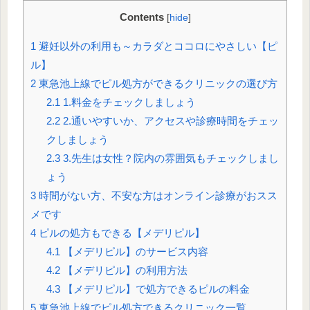
Contents
[
hide
]
1
避妊以外の利用も～カラダとココロにやさしい【ピ
ル】
2
東急池上線でピル処方ができるクリニックの選び方
2.1
1.料金をチェックしましょう
2.2
2.通いやすいか、アクセスや診療時間をチェッ
クしましょう
2.3
3.先生は女性？院内の雰囲気もチェックしまし
ょう
3
時間がない方、不安な方はオンライン診療がおスス
メです
4
ピルの処方もできる【メデリピル】
4.1
【メデリピル】のサービス内容
4.2
【メデリピル】の利用方法
4.3
【メデリピル】で処方できるピルの料金
5
東急池上線でピル処方できるクリニック一覧