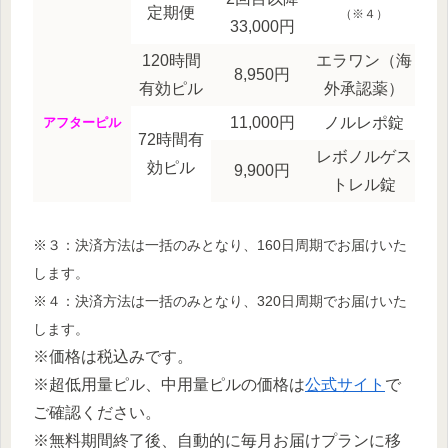
定期便
（※４）
33,000円
120時間
エラワン（海
8,950円
有効ピル
外承認薬）
11,000円
ノルレポ錠
アフターピル
72時間有
レボノルゲス
効ピル
9,900円
トレル錠
※３：決済方法は一括のみとなり、160日周期でお届けいた
します。
※４：決済方法は一括のみとなり、320日周期でお届けいた
します。
※価格は税込みです。
※超低用量ピル、中用量ピルの価格は
公式サイト
で
ご確認ください。
※無料期間終了後、自動的に毎月お届けプランに移