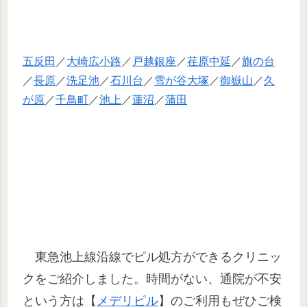
五反田
／
大崎広小路
／
戸越銀座
／
荏原中延
／
旗の台
／
長原
／
洗足池
／
石川台
／
雪が谷大塚
／
御嶽山
／
久
が原
／
千鳥町
／
池上
／
蓮沼
／
蒲田
東急池上線沿線でピル処方ができるクリニッ
クをご紹介しました。時間がない、通院が不安
という方は【
メデリピル
】
のご利用もぜひご検