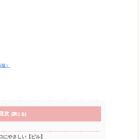
5版）
目次
ロにやさしい【ピル】