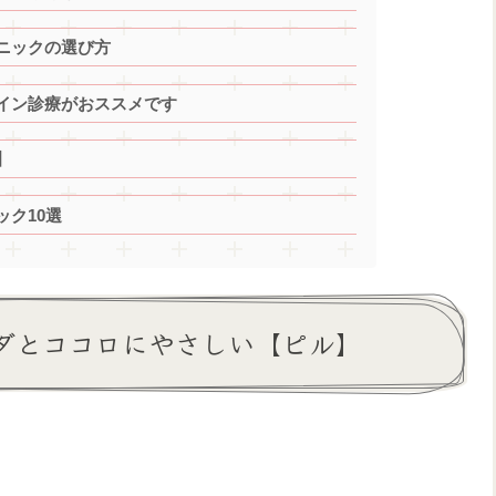
ニックの選び方
イン診療がおススメです
】
ク10選
ダとココロにやさしい【ピル】