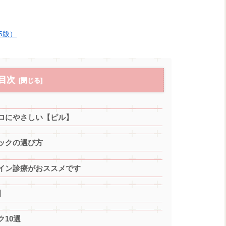
5版）
目次
ロにやさしい【ピル】
ックの選び方
イン診療がおススメです
】
10選