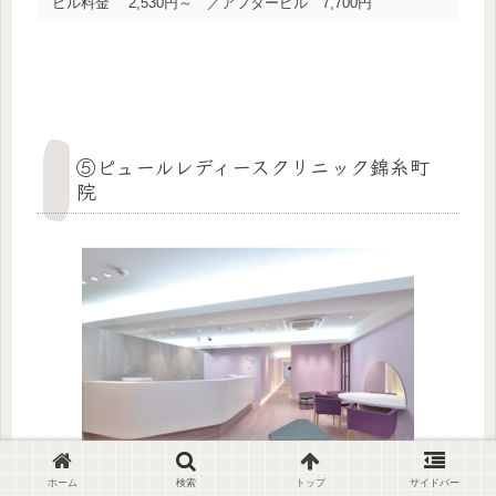
ピル料金
2,530円～ ／アフターピル 7,700円
⑤ピュールレディースクリニック錦糸町
院
ホーム
検索
トップ
サイドバー