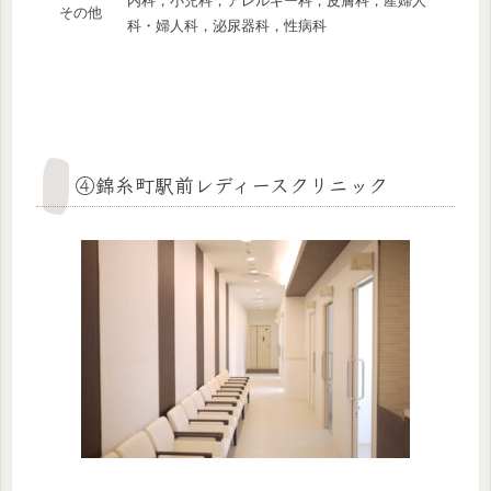
内科，小児科，アレルギー科，皮膚科，産婦人
その他
科・婦人科，泌尿器科，性病科
④錦糸町駅前レディースクリニック