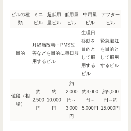
ピルの種
ミニ
超低用
低用量
中用量
アフター
類
ピル
量ピル
ピル
ピル
ピル
生理日
移動を
緊急避妊
月経痛改善・PMS改
目的と
を目的と
目的
善などを目的に毎日服
して服
して服用
用するピル
用する
するピル
ピル
約
約
約
2,000
約3,000
約5,000
値段（相
2,500
10,000
円～
円～
円～約
場）
円
円
3,000
5,000円
15,000円
円