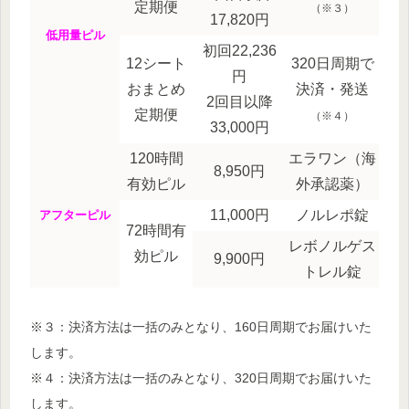
定期便
（※３）
17,820円
低用量ピル
初回22,236
12シート
320日周期で
円
おまとめ
決済・発送
2回目以降
定期便
（※４）
33,000円
120時間
エラワン（海
8,950円
有効ピル
外承認薬）
11,000円
ノルレポ錠
アフターピル
72時間有
レボノルゲス
効ピル
9,900円
トレル錠
※３：決済方法は一括のみとなり、160日周期でお届けいた
します。
※４：決済方法は一括のみとなり、320日周期でお届けいた
します。