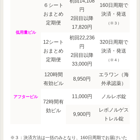
初回14,108
６シート
160日周期で
円
おまとめ
決済・発送
2回目以降
定期便
（※３）
17,820円
低用量ピル
初回22,236
12シート
320日周期で
円
おまとめ
決済・発送
2回目以降
定期便
（※４）
33,000円
120時間
エラワン（海
8,950円
有効ピル
外承認薬）
11,000円
ノルレポ錠
アフターピル
72時間有
レボノルゲス
効ピル
9,900円
トレル錠
※３：決済方法は一括のみとなり、160日周期でお届けいた