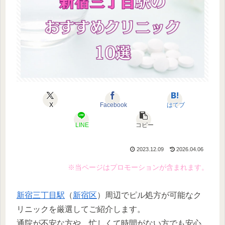
X
Facebook
はてブ
LINE
コピー
2023.12.09
2026.04.06
※当ページはプロモーションが含まれます。
新宿三丁目駅
（
新宿区
）周辺でピル処方が可能なク
リニックを厳選してご紹介します。
通院が不安な方や、忙しくて時間がない方でも安心