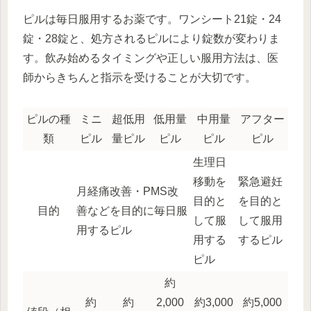
ピルは毎日服用するお薬です。ワンシート21錠・24
錠・28錠と、処方されるピルにより錠数が変わりま
す。飲み始めるタイミングや正しい服用方法は、医
師からきちんと指示を受けることが大切です。
ピルの種
ミニ
超低用
低用量
中用量
アフター
類
ピル
量ピル
ピル
ピル
ピル
生理日
移動を
緊急避妊
月経痛改善・PMS改
目的と
を目的と
目的
善などを目的に毎日服
して服
して服用
用するピル
用する
するピル
ピル
約
約
約
2,000
約3,000
約5,000