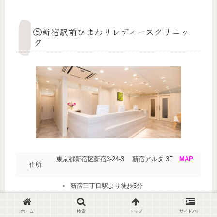
⑤新宿駅前ひまわりレディースクリニッ
ク
東京都新宿区新宿3-24-3 新宿アルタ 3F
MAP
住所
新宿三丁目駅より徒歩5分
丸ノ内線新宿駅 B13出口直結徒歩1分
JR線・京王線・小田急線 新宿駅 東口より徒
ホーム
検索
トップ
サイドバー
アクセス