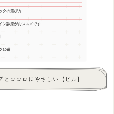
ックの選び方
イン診療がおススメです
】
10選
ダとココロにやさしい【ピル】