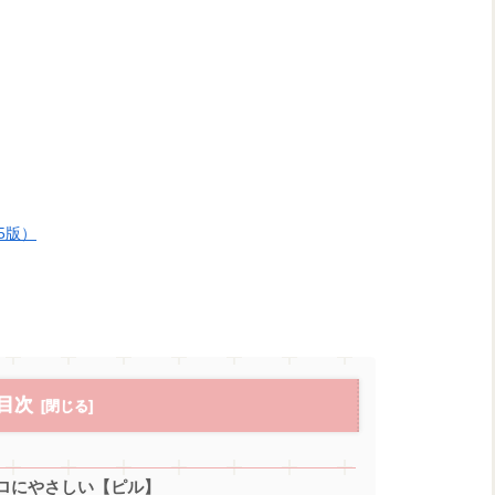
5版）
目次
ロにやさしい【ピル】