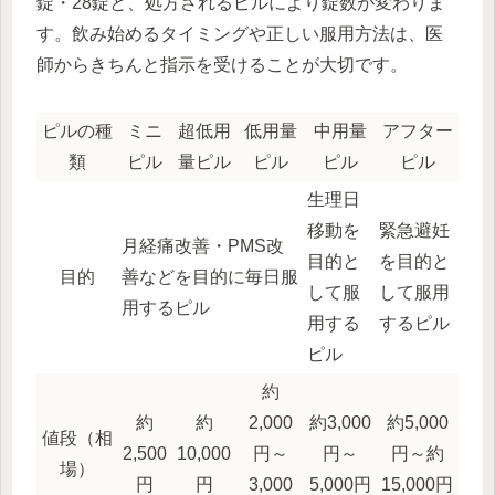
錠・28錠と、処方されるピルにより錠数が変わりま
す。飲み始めるタイミングや正しい服用方法は、医
師からきちんと指示を受けることが大切です。
ピルの種
ミニ
超低用
低用量
中用量
アフター
類
ピル
量ピル
ピル
ピル
ピル
生理日
移動を
緊急避妊
月経痛改善・PMS改
目的と
を目的と
目的
善などを目的に毎日服
して服
して服用
用するピル
用する
するピル
ピル
約
約
約
2,000
約3,000
約5,000
値段（相
2,500
10,000
円～
円～
円～約
場）
円
円
3,000
5,000円
15,000円