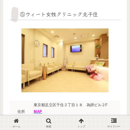
⑤ウィート女性クリニック北千住
東京都足立区千住２丁目１８ 為靜ビル２F
住所
MAP
ホーム
検索
トップ
サイドバー
北綾瀬駅より千代田線乗車8分、北千住駅下