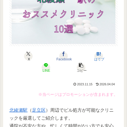
X
Facebook
はてブ
LINE
コピー
2023.11.15
2026.04.04
※当ページはプロモーションが含まれます。
北綾瀬駅
（
足立区
）周辺でピル処方が可能なクリニ
ックを厳選してご紹介します。
通院が不安な方や、忙しくて時間がない方でも安心