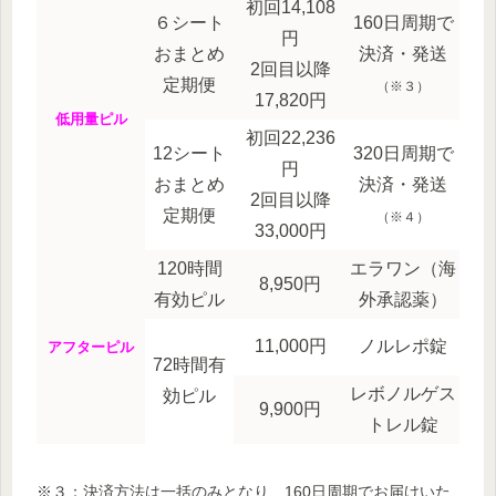
初回14,108
６シート
160日周期で
円
おまとめ
決済・発送
2回目以降
定期便
（※３）
17,820円
低用量ピル
初回22,236
12シート
320日周期で
円
おまとめ
決済・発送
2回目以降
定期便
（※４）
33,000円
120時間
エラワン（海
8,950円
有効ピル
外承認薬）
11,000円
ノルレポ錠
アフターピル
72時間有
レボノルゲス
効ピル
9,900円
トレル錠
※３：決済方法は一括のみとなり、160日周期でお届けいた