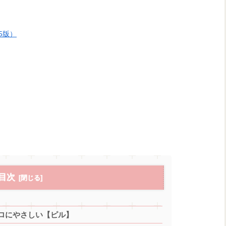
5版）
目次
ロにやさしい【ピル】