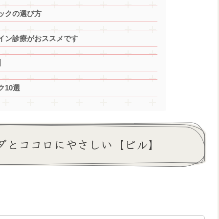
ックの選び方
イン診療がおススメです
】
10選
ダとココロにやさしい【ピル】