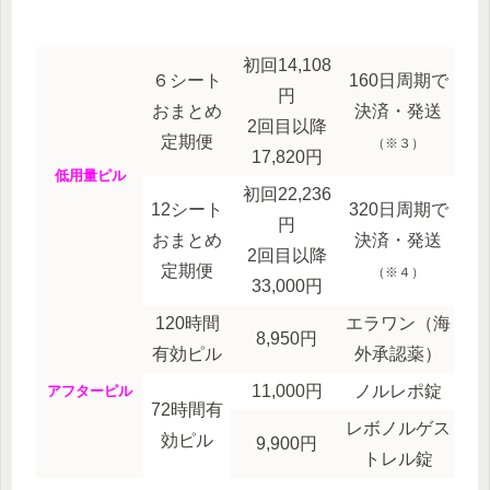
初回14,108
６シート
160日周期で
円
おまとめ
決済・発送
2回目以降
定期便
（※３）
17,820円
低用量ピル
初回22,236
12シート
320日周期で
円
おまとめ
決済・発送
2回目以降
定期便
（※４）
33,000円
120時間
エラワン（海
8,950円
有効ピル
外承認薬）
11,000円
ノルレポ錠
アフターピル
72時間有
レボノルゲス
効ピル
9,900円
トレル錠