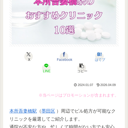
X
Facebook
はてブ
LINE
コピー
2024.01.07
2026.04.09
※当ページはプロモーションが含まれます。
本所吾妻橋駅
（
墨田区
）周辺でピル処方が可能なク
リニックを厳選してご紹介します。
通院が不安な方や、忙しくて時間がない方でも安心