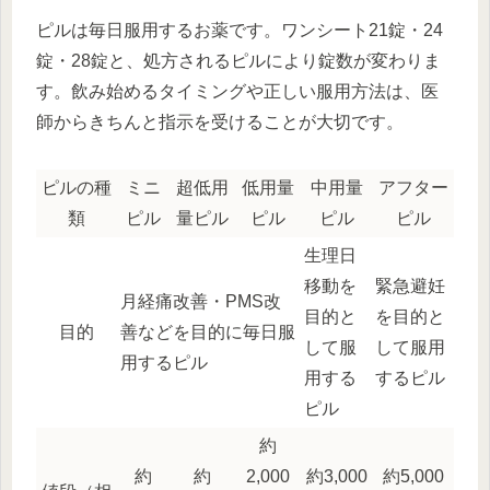
ピルは毎日服用するお薬です。ワンシート21錠・24
錠・28錠と、処方されるピルにより錠数が変わりま
す。飲み始めるタイミングや正しい服用方法は、医
師からきちんと指示を受けることが大切です。
ピルの種
ミニ
超低用
低用量
中用量
アフター
類
ピル
量ピル
ピル
ピル
ピル
生理日
移動を
緊急避妊
月経痛改善・PMS改
目的と
を目的と
目的
善などを目的に毎日服
して服
して服用
用するピル
用する
するピル
ピル
約
約
約
2,000
約3,000
約5,000