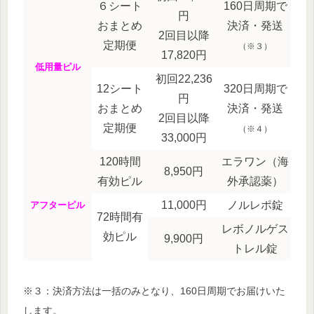
６シート
160日周期で
円
おまとめ
決済・発送
2回目以降
定期便
（※３）
17,820円
低用量ピル
初回22,236
12シート
320日周期で
円
おまとめ
決済・発送
2回目以降
定期便
（※４）
33,000円
120時間
エラワン（海
8,950円
有効ピル
外承認薬）
11,000円
ノルレポ錠
アフターピル
72時間有
レボノルゲス
効ピル
9,900円
トレル錠
※３：決済方法は一括のみとなり、160日周期でお届けいた
します。