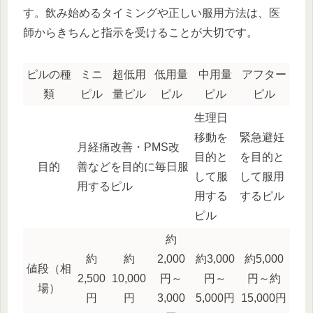
す。飲み始めるタイミングや正しい服用方法は、医
師からきちんと指示を受けることが大切です。
ピルの種
ミニ
超低用
低用量
中用量
アフター
類
ピル
量ピル
ピル
ピル
ピル
生理日
移動を
緊急避妊
月経痛改善・PMS改
目的と
を目的と
目的
善などを目的に毎日服
して服
して服用
用するピル
用する
するピル
ピル
約
約
約
2,000
約3,000
約5,000
値段（相
2,500
10,000
円～
円～
円～約
場）
円
円
3,000
5,000円
15,000円