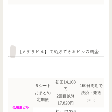
【メデリピル】で処方できるピルの料金
初回14,108
６シート
160日周期で
円
おまとめ
決済・発送
2回目以降
定期便
（※３）
17,820円
低用量ピル
初回22,236