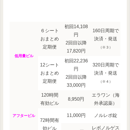
初回14,108
６シート
160日周期で
円
おまとめ
決済・発送
2回目以降
定期便
（※３）
17,820円
低用量ピル
初回22,236
12シート
320日周期で
円
おまとめ
決済・発送
2回目以降
定期便
（※４）
33,000円
120時間
エラワン（海
8,950円
有効ピル
外承認薬）
11,000円
ノルレポ錠
アフターピル
72時間有
レボノルゲス
効ピル