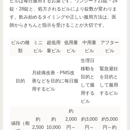
ピルは毎日服用するお薬です。ワンシート21錠・24
錠・28錠と、処方されるピルにより錠数が変わりま
す。飲み始めるタイミングや正しい服用方法は、医
師からきちんと指示を受けることが大切です。
ピルの種
ミニ
超低用
低用量
中用量
アフター
類
ピル
量ピル
ピル
ピル
ピル
生理日
移動を
緊急避妊
月経痛改善・PMS改
目的と
を目的と
目的
善などを目的に毎日服
して服
して服用
用するピル
用する
するピル
ピル
約
約
約
2,000
約3,000
約5,000
値段（相
2,500
10,000
円～
円～
円～約