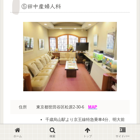
⑤田中産婦人科
住所
東京都世田谷区松原2-30-6
MAP
千歳烏山駅より京王線特急乗車4分、明大前
駅下車徒歩2分
アクセス
明大前駅より徒歩2分
ホーム
検索
トップ
サイドバー